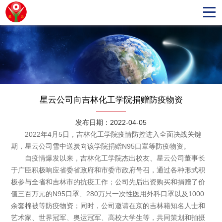
星云公司向吉林化工学院捐赠防疫物资
发布日期：2022-04-05
2022年4月5日，吉林化工学院疫情防控进入全面决战关键
期，星云公司雪中送炭向该学院捐赠N95口罩等防疫物资。
自疫情爆发以来，吉林化工学院杰出校友、星云公司董事长
于广臣积极响应省委省政府和市委市政府号召，通过各种形式积
极参与全省和吉林市的抗疫工作；公司先后出资购买和捐赠了价
值三百万元的N95口罩、280万只一次性医用外科口罩以及1000
余套棉被等防疫物资；同时，公司邀请在京的吉林籍知名人士和
艺术家、世界冠军、奥运冠军、高校大学生等，共同策划和拍摄