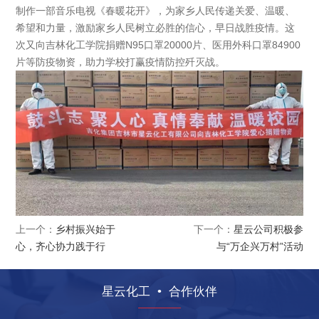
制作一部音乐电视《春暖花开》，为家乡人民传递关爱、温暖、
希望和力量，激励家乡人民树立必胜的信心，早日战胜疫情。这
次又向吉林化工学院捐赠N95口罩20000片、医用外科口罩84900
片等防疫物资，助力学校打赢疫情防控歼灭战。
上一个：
乡村振兴始于
返回
下一个：
星云公司积极参
心，齐心协力践于行
与“万企兴万村”活动
星云化工
•
合作伙伴